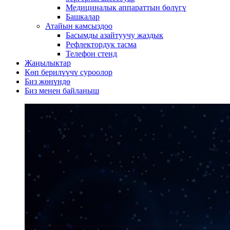
Медициналык аппараттын бөлүгү
Башкалар
Атайын камсыздоо
Басымды азайтуучу жаздык
Рефлектордук тасма
Телефон стенд
Жаңылыктар
Көп берилүүчү суроолор
Биз жөнүндө
Биз менен байланыш