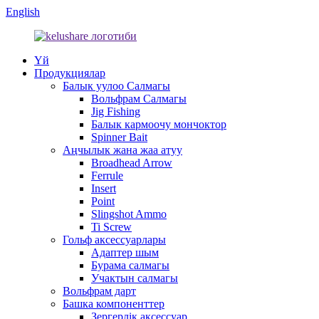
English
Үй
Продукциялар
Балык уулоо Салмагы
Вольфрам Салмагы
Jig Fishing
Балык кармоочу мончоктор
Spinner Bait
Аңчылык жана жаа атуу
Broadhead Arrow
Ferrule
Insert
Point
Slingshot Ammo
Ti Screw
Гольф аксессуарлары
Адаптер шым
Бурама салмагы
Учактын салмагы
Вольфрам дарт
Башка компоненттер
Зергерлік аксессуар