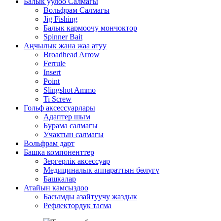
Балык уулоо Салмагы
Вольфрам Салмагы
Jig Fishing
Балык кармоочу мончоктор
Spinner Bait
Аңчылык жана жаа атуу
Broadhead Arrow
Ferrule
Insert
Point
Slingshot Ammo
Ti Screw
Гольф аксессуарлары
Адаптер шым
Бурама салмагы
Учактын салмагы
Вольфрам дарт
Башка компоненттер
Зергерлік аксессуар
Медициналык аппараттын бөлүгү
Башкалар
Атайын камсыздоо
Басымды азайтуучу жаздык
Рефлектордук тасма