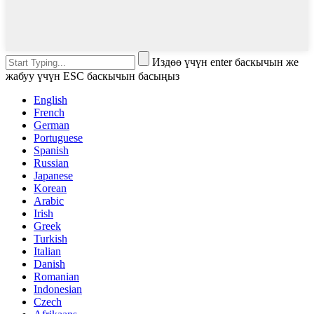
Издөө үчүн enter баскычын же
жабуу үчүн ESC баскычын басыңыз
English
French
German
Portuguese
Spanish
Russian
Japanese
Korean
Arabic
Irish
Greek
Turkish
Italian
Danish
Romanian
Indonesian
Czech