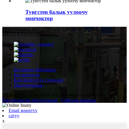
Тунгстен балык уулоочу
мончоктор
СЕН
СИЗДИН KELU SHARE LIMITED
БИЗГЕ КАБАРЛАҢЫЗ
Биз менен байланыш
Биз жөнүндө
Көп берилүүчү суроолор
Продукциялар
© Copyright - 2010-2020 : Бардык укуктар корголгон.
Өзгөчөлөнгөн продуктылар
-
Сайттын картасы
Email жөнөтүү
сатуу
x