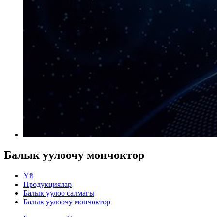
Балык уулоочу мончоктор
Үй
Продукциялар
Балык уулоо салмагы
Балык уулоочу мончоктор